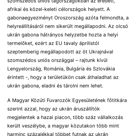
szomszédos uniós tagországokban az eredeti,
afrikai és közel-keleti célországok helyett. A
gabonaegyezményt Oroszország azóta felmondta, a
helyreállításáról nem sikerült megállapodni. Az olcsó
ukrán gabona hátrányos helyzetbe hozta a helyi
termelőket, ezért az EU tavaly áprilistól
szeptemberig megállapodott az öt Ukrajnával
szomszédos uniós országgal – rajtunk kívül
Lengyelország, Románia, Bulgária és Szlovákia
érintett -, hogy a területükön csak áthaladhat az
ukrán gabona, eladni és tárolni nem lehet.
A Magyar Közúti Fuvarozók Egyesületének főtitkára
szerint azzal, hogy az ukrán áruszállítók
megjelentek a hazai piacon, több száz vállalkozás
került veszélybe, a magyar közutakon több mint
harminc százalékkal többet futnak az ukrán