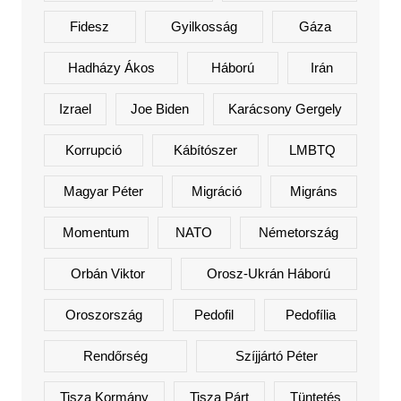
Fidesz
Gyilkosság
Gáza
Hadházy Ákos
Háború
Irán
Izrael
Joe Biden
Karácsony Gergely
Korrupció
Kábítószer
LMBTQ
Magyar Péter
Migráció
Migráns
Momentum
NATO
Németország
Orbán Viktor
Orosz-Ukrán Háború
Oroszország
Pedofil
Pedofília
Rendőrség
Szíjjártó Péter
Tisza Kormány
Tisza Párt
Tüntetés