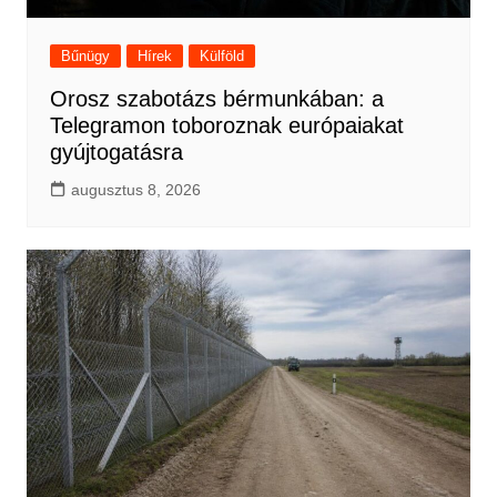
Bűnügy
Hírek
Külföld
Orosz szabotázs bérmunkában: a
Telegramon toboroznak európaiakat
gyújtogatásra
augusztus 8, 2026