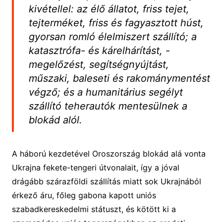
kivétellel: az élő állatot, friss tejet,
tejterméket, friss és fagyasztott húst,
gyorsan romló élelmiszert szállító; a
katasztrófa- és kárelhárítást, -
megelőzést, segítségnyújtást,
műszaki, baleseti és rakománymentést
végző; és a humanitárius segélyt
szállító teherautók mentesülnek a
blokád alól.
A háború kezdetével Oroszország blokád alá vonta
Ukrajna fekete-tengeri útvonalait, így a jóval
drágább szárazföldi szállítás miatt sok Ukrajnából
érkező áru, főleg gabona kapott uniós
szabadkereskedelmi státuszt, és kötött ki a