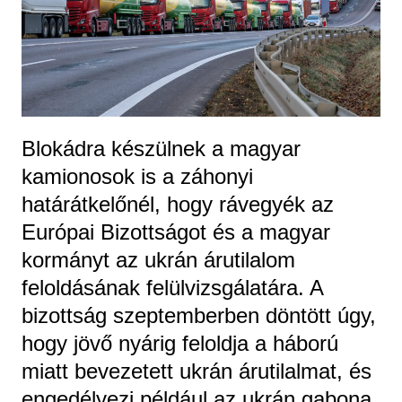
Blokádra készülnek a magyar
kamionosok is a záhonyi
határátkelőnél, hogy rávegyék az
Európai Bizottságot és a magyar
kormányt az ukrán árutilalom
feloldásának felülvizsgálatára. A
bizottság szeptemberben döntött úgy,
hogy jövő nyárig feloldja a háború
miatt bevezetett ukrán árutilalmat, és
engedélyezi például az ukrán gabona