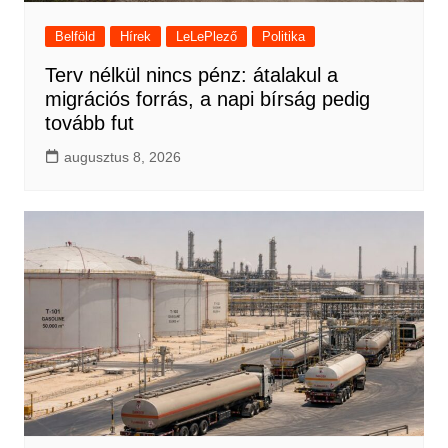
Belföld
Hírek
LeLePlező
Politika
Terv nélkül nincs pénz: átalakul a
migrációs forrás, a napi bírság pedig
tovább fut
augusztus 8, 2026