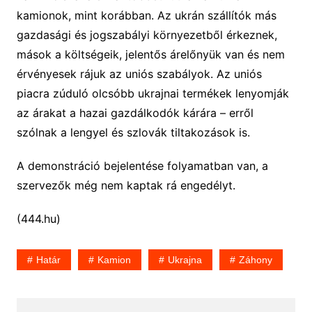
kamionok, mint korábban. Az ukrán szállítók más
gazdasági és jogszabályi környezetből érkeznek,
mások a költségeik, jelentős árelőnyük van és nem
érvényesek rájuk az uniós szabályok. Az uniós
piacra zúduló olcsóbb ukrajnai termékek lenyomják
az árakat a hazai gazdálkodók kárára – erről
szólnak a lengyel és szlovák tiltakozások is.
A demonstráció bejelentése folyamatban van, a
szervezők még nem kaptak rá engedélyt.
(444.hu)
Határ
Kamion
Ukrajna
Záhony