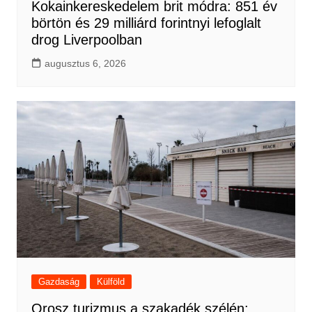
Kokainkereskedelem brit módra: 851 év
börtön és 29 milliárd forintnyi lefoglalt
drog Liverpoolban
augusztus 6, 2026
Gazdaság
Külföld
Orosz turizmus a szakadék szélén: