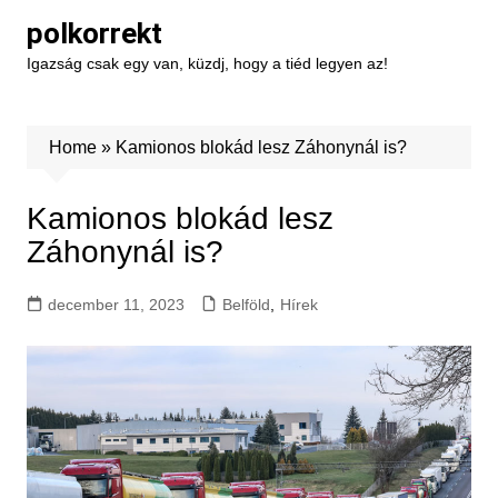
Skip
polkorrekt
to
Igazság csak egy van, küzdj, hogy a tiéd legyen az!
content
Home
»
Kamionos blokád lesz Záhonynál is?
Kamionos blokád lesz
Záhonynál is?
december 11, 2023
Belföld
,
Hírek