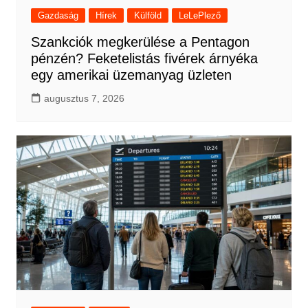
Gazdaság
Hírek
Külföld
LeLePlező
Szankciók megkerülése a Pentagon
pénzén? Feketelistás fivérek árnyéka
egy amerikai üzemanyag üzleten
augusztus 7, 2026