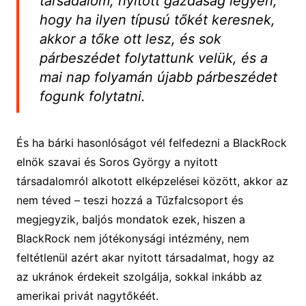
társadalom, nyitott gazdaság legyen,
hogy ha ilyen típusú tőkét keresnek,
akkor a tőke ott lesz, és sok
párbeszédet folytattunk velük, és a
mai nap folyamán újabb párbeszédet
fogunk folytatni.
És ha bárki hasonlóságot vél felfedezni a BlackRock
elnök szavai és Soros György a nyitott
társadalomról alkotott elképzelései között, akkor az
nem téved – teszi hozzá a Tűzfalcsoport és
megjegyzik, baljós mondatok ezek, hiszen a
BlackRock nem jótékonysági intézmény, nem
feltétlenül azért akar nyitott társadalmat, hogy az
az ukránok érdekeit szolgálja, sokkal inkább az
amerikai privát nagytőkéét.