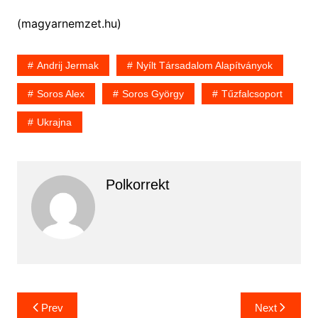
(magyarnemzet.hu)
Andrij Jermak
Nyílt Társadalom Alapítványok
Soros Alex
Soros György
Tűzfalcsoport
Ukrajna
Polkorrekt
Bejegyzés
Prev
Next