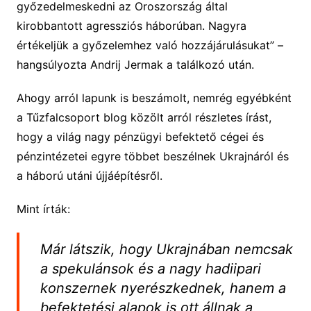
győzedelmeskedni az Oroszország által
kirobbantott agressziós háborúban. Nagyra
értékeljük a győzelemhez való hozzájárulásukat” –
hangsúlyozta Andrij Jermak a találkozó után.
Ahogy arról lapunk is beszámolt, nemrég egyébként
a Tűzfalcsoport blog közölt arról részletes írást,
hogy a világ nagy pénzügyi befektető cégei és
pénzintézetei egyre többet beszélnek Ukrajnáról és
a háború utáni újjáépítésről.
Mint írták:
Már látszik, hogy Ukrajnában nemcsak
a spekulánsok és a nagy hadiipari
konszernek nyerészkednek, hanem a
befektetési alapok is ott állnak a