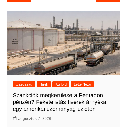
navigáció
Gazdaság
Hírek
Külföld
LeLePlező
Szankciók megkerülése a Pentagon
pénzén? Feketelistás fivérek árnyéka
egy amerikai üzemanyag üzleten
augusztus 7, 2026