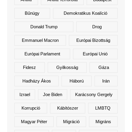
Bűnügy
Demokratikus Koalíció
Donald Trump
Drog
Emmanuel Macron
Európai Bizottság
Európai Parlament
Európai Unió
Fidesz
Gyilkosság
Gáza
Hadházy Ákos
Háború
Irán
Izrael
Joe Biden
Karácsony Gergely
Korrupció
Kábítószer
LMBTQ
Magyar Péter
Migráció
Migráns