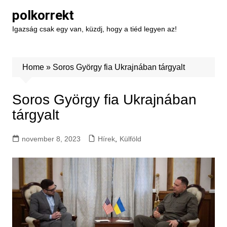
Skip
polkorrekt
to
Igazság csak egy van, küzdj, hogy a tiéd legyen az!
content
Home
»
Soros György fia Ukrajnában tárgyalt
Soros György fia Ukrajnában
tárgyalt
november 8, 2023
Hírek
,
Külföld