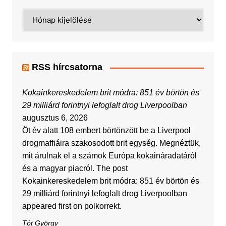
Archívum
RSS hírcsatorna
Kokainkereskedelem brit módra: 851 év börtön és
29 milliárd forintnyi lefoglalt drog Liverpoolban
augusztus 6, 2026
Öt év alatt 108 embert börtönzött be a Liverpool
drogmaffiáira szakosodott brit egység. Megnéztük,
mit árulnak el a számok Európa kokaináradatáról
és a magyar piacról. The post
Kokainkereskedelem brit módra: 851 év börtön és
29 milliárd forintnyi lefoglalt drog Liverpoolban
appeared first on polkorrekt.
Tót György