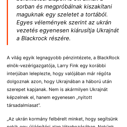
sorban és megpróbálnak kiszakítani
maguknak egy szeletet a tortából.
Egyes vélemények szerint az ukrán
vezetés egyenesen kiárusítja Ukrajnát
a Blackrock részére.
A világ egyik legnagyobb pénzintézete, a BlackRock
elnök-vezérigazgatója, Larry Fink egy korábbi
interjúban leleplezte, hogy valójában már régóta
dolgoznak azon, hogy Ukrajnában a háború után
szerepet kapjanak. Nem is akármilyen Ukrajnát
képzelnek el, hanem egyenesen „nyitott
társadalmiasat”.
„Az ukrán kormány felbérelt minket, hogy segítsünk
nekik egy újjáépítési alap létrehozásában. Nekünk