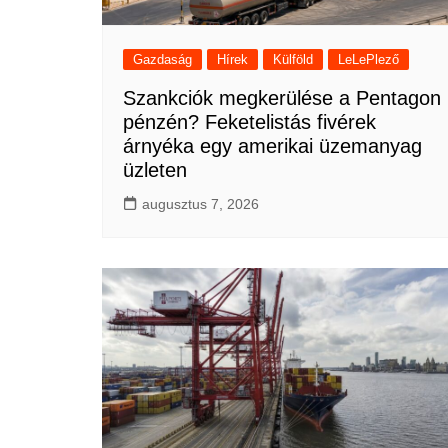
Gazdaság
Hírek
Külföld
LeLePlező
Szankciók megkerülése a Pentagon
pénzén? Feketelistás fivérek
árnyéka egy amerikai üzemanyag
üzleten
augusztus 7, 2026