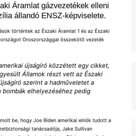
aki Áramlat gázvezetékek elleni
zília állandó ENSZ-képviselete.
sok történtek az Északi Áramlat 1 és az Északi
tországot Oroszországgal összekötő vezeték
merikai újságíró közzétett egy cikket,
gyesült Államok részt vett az Északi
újságíró szerint a hadműveletet a
 a bombák elhelyezéséhez pedig
ámolt be, hogy Joe Biden amerikai elnök tudott a
zetbiztonsági tanácsadója, Jake Sullivan