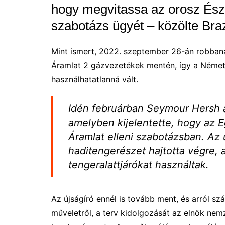
hogy megvitassa az orosz Ész
szabotázs ügyét – közölte Bra
Mint ismert, 2022. szeptember 26-án robbaná
Áramlat 2 gázvezetékek mentén, így a Néme
használhatatlanná vált.
Idén februárban Seymour Hersh a
amelyben kijelentette, hogy az E
Áramlat elleni szabotázsban. Az 
haditengerészet hajtotta végre,
tengeralattjárókat használtak.
Az újságíró ennél is tovább ment, és arról sz
műveletről, a terv kidolgozását az elnök nem