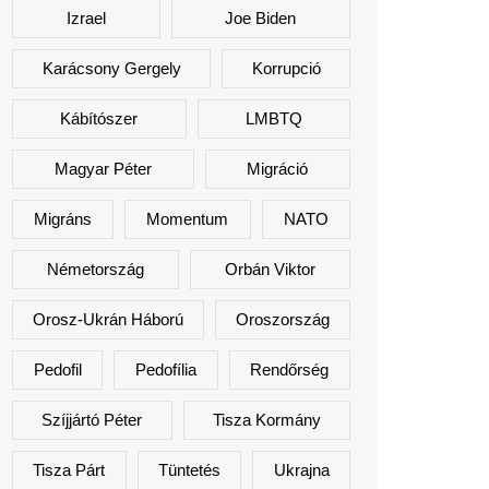
Izrael
Joe Biden
Karácsony Gergely
Korrupció
Kábítószer
LMBTQ
Magyar Péter
Migráció
Migráns
Momentum
NATO
Németország
Orbán Viktor
Orosz-Ukrán Háború
Oroszország
Pedofil
Pedofília
Rendőrség
Szíjjártó Péter
Tisza Kormány
Tisza Párt
Tüntetés
Ukrajna