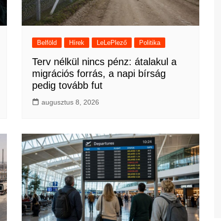
Belföld
Hírek
LeLePlező
Politika
Terv nélkül nincs pénz: átalakul a
migrációs forrás, a napi bírság
pedig tovább fut
augusztus 8, 2026