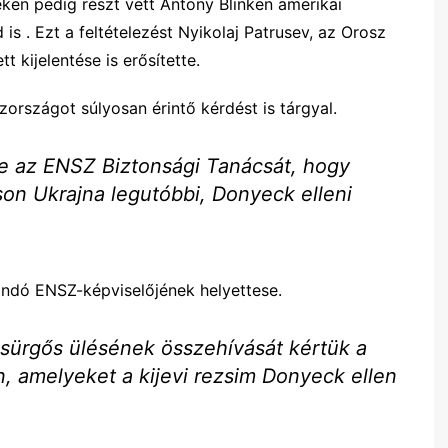
en pedig részt vett Antony Blinken amerikai
 is . Ezt a feltételezést Nyikolaj Patrusev, az Orosz
t kijelentése is erősítette.
rszágot súlyosan érintő kérdést is tárgyal.
e az ENSZ Biztonsági Tanácsát, hogy
son Ukrajna legutóbbi, Donyeck elleni
landó ENSZ-képviselőjének helyettese.
sürgős ülésének összehívását kértük a
, amelyeket a kijevi rezsim Donyeck ellen