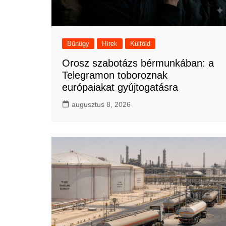
Bűnügy
Hírek
Külföld
Orosz szabotázs bérmunkában: a
Telegramon toboroznak
európaiakat gyújtogatásra
augusztus 8, 2026