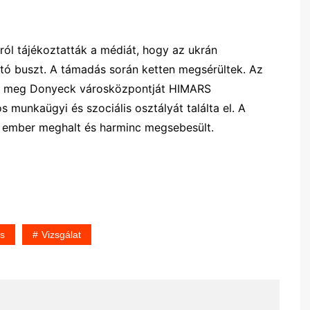
ról tájékoztatták a médiát, hogy az ukrán
lító buszt. A támadás során ketten megsérültek. Az
ák meg Donyeck városközpontját HIMARS
s munkaügyi és szociális osztályát találta el. A
om ember meghalt és harminc megsebesült.
s
Vizsgálat