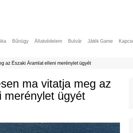
tika
Bűnügy
Állatvédelem
Bulvár
Játék Game
Kapcso
Adatke
g az Északi Áramlat elleni merénylet ügyét
sen ma vitatja meg az
i merénylet ügyét