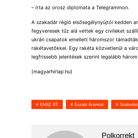
– írta az orosz diplomata a Telegrammon.
A szakadár régió elsősegélynyújtói kedden ar
fegyveresek tűz alá vettek egy civileket szál
ukrán csapatok emellett háromszor támadt
rakétavetőkkel. Egy rakéta közvetlenül a váro
legfrissebb jelentések szerint legalább hár
(magyarhirlap.hu)
ENSZ BT
Északi Áramlat
Szabotáz
Polkorrekt