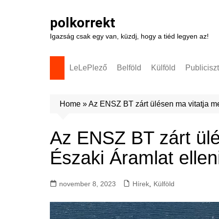
Skip
to
polkorrekt
content
Igazság csak egy van, küzdj, hogy a tiéd legyen az!
LeLePlező
Belföld
Külföld
Publicisz
Home
»
Az ENSZ BT zárt ülésen ma vitatja me
Az ENSZ BT zárt ülé
Északi Áramlat ellen
november 8, 2023
Hírek
,
Külföld