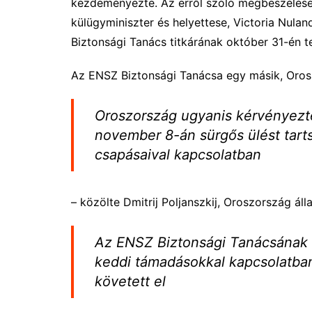
kezdeményezte. Az erről szóló megbeszélések
külügyminiszter és helyettese, Victoria Nuland
Biztonsági Tanács titkárának október 31-én tet
Az ENSZ Biztonsági Tanácsa egy másik, Oroszo
Oroszország ugyanis kérvényezt
november 8-án sürgős ülést tart
csapásaival kapcsolatban
– közölte Dmitrij Poljanszkij, Oroszország ál
Az ENSZ Biztonsági Tanácsának 
keddi támadásokkal kapcsolatban
követett el