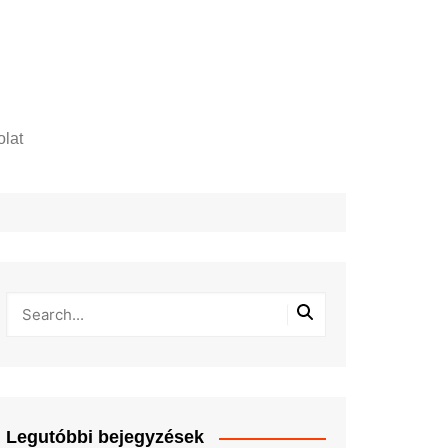
lat
zelési tájékoztató
Legutóbbi bejegyzések