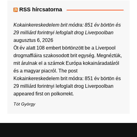
RSS hírcsatorna
Kokainkereskedelem brit módra: 851 év börtön és
29 milliárd forintnyi lefoglalt drog Liverpoolban
augusztus 6, 2026
Öt év alatt 108 embert börtönzött be a Liverpool
drogmaffiáira szakosodott brit egység. Megnéztük,
mit árulnak el a számok Európa kokaináradatáról
és a magyar piacról. The post
Kokainkereskedelem brit módra: 851 év börtön és
29 milliárd forintnyi lefoglalt drog Liverpoolban
appeared first on polkorrekt.
Tót György