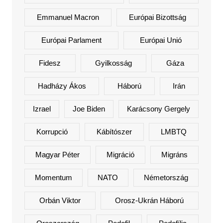
Emmanuel Macron
Európai Bizottság
Európai Parlament
Európai Unió
Fidesz
Gyilkosság
Gáza
Hadházy Ákos
Háború
Irán
Izrael
Joe Biden
Karácsony Gergely
Korrupció
Kábítószer
LMBTQ
Magyar Péter
Migráció
Migráns
Momentum
NATO
Németország
Orbán Viktor
Orosz-Ukrán Háború