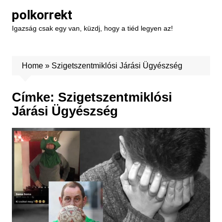
Skip
polkorrekt
to
Igazság csak egy van, küzdj, hogy a tiéd legyen az!
content
Home
»
Szigetszentmiklósi Járási Ügyészség
Címke:
Szigetszentmiklósi
Járási Ügyészség