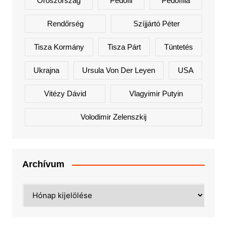
Oroszország
Pedofil
Pedofília
Rendőrség
Szíjjártó Péter
Tisza Kormány
Tisza Párt
Tüntetés
Ukrajna
Ursula Von Der Leyen
USA
Vitézy Dávid
Vlagyimir Putyin
Volodimir Zelenszkij
Archívum
Archívum