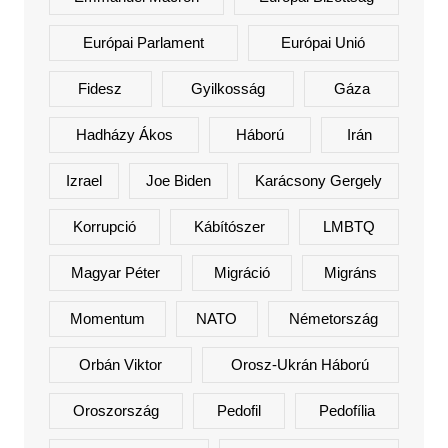
Európai Parlament
Európai Unió
Fidesz
Gyilkosság
Gáza
Hadházy Ákos
Háború
Irán
Izrael
Joe Biden
Karácsony Gergely
Korrupció
Kábítószer
LMBTQ
Magyar Péter
Migráció
Migráns
Momentum
NATO
Németország
Orbán Viktor
Orosz-Ukrán Háború
Oroszország
Pedofil
Pedofília