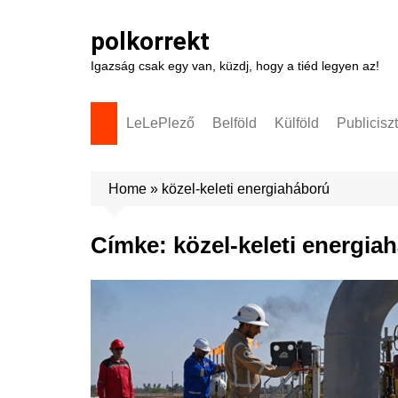
Skip
to
polkorrekt
content
Igazság csak egy van, küzdj, hogy a tiéd legyen az!
LeLePlező
Belföld
Külföld
Publicisz
Home
»
közel-keleti energiaháború
Címke:
közel-keleti energia