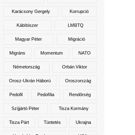
Karácsony Gergely
Korrupció
Kábítószer
LMBTQ
Magyar Péter
Migráció
Migráns
Momentum
NATO
Németország
Orbán Viktor
Orosz-Ukrán Háború
Oroszország
Pedofil
Pedofília
Rendőrség
Szíjjártó Péter
Tisza Kormány
Tisza Párt
Tüntetés
Ukrajna