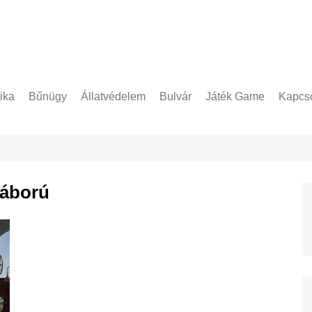
tika
Bűnügy
Állatvédelem
Bulvár
Játék Game
Kapcso
Adatke
háború