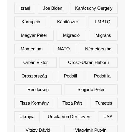
Izrael
Joe Biden
Karácsony Gergely
Korrupció
Kábítószer
LMBTQ
Magyar Péter
Migráció
Migráns
Momentum
NATO
Németország
Orbán Viktor
Orosz-Ukrán Háború
Oroszország
Pedofil
Pedofília
Rendőrség
Szíjjártó Péter
Tisza Kormány
Tisza Párt
Tüntetés
Ukrajna
Ursula Von Der Leyen
USA
Vitézy Dávid
Vlagyimir Putyin