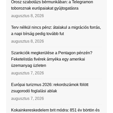
Orosz szabotázs bérmunkában: a Telegramon
toboroznak európaiakat gyújtogatásra
augusztus 8, 2026
Terv nélkül nincs pénz: átalakul a migrációs forrás,
a napi bírság pedig tovább fut
augusztus 8, 2026
Szankciók megkerülése a Pentagon pénzén?
Feketelistás fivérek árnyéka egy amerikai
üzemanyag üzleten
augusztus 7, 2026
Európai turizmus 2026: rekordszámok fölött
zsugorodó foglalási ablak
augusztus 7, 2026
Kokainkereskedelem brit módra: 851 év börtön és