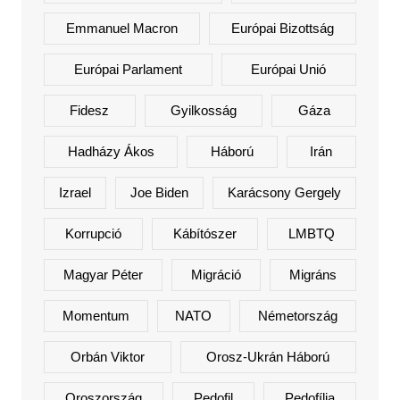
Emmanuel Macron
Európai Bizottság
Európai Parlament
Európai Unió
Fidesz
Gyilkosság
Gáza
Hadházy Ákos
Háború
Irán
Izrael
Joe Biden
Karácsony Gergely
Korrupció
Kábítószer
LMBTQ
Magyar Péter
Migráció
Migráns
Momentum
NATO
Németország
Orbán Viktor
Orosz-Ukrán Háború
Oroszország
Pedofil
Pedofília