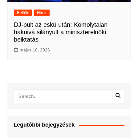
Belföld
Hírek
DJ-pult az eskü után: Komolytalan
haknivá silányult a miniszterelnöki
beiktatás
május 10, 2026
Legutóbbi bejegyzések