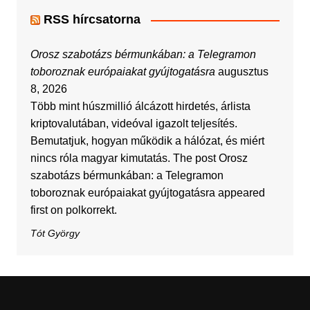
RSS hírcsatorna
Orosz szabotázs bérmunkában: a Telegramon
toboroznak európaiakat gyújtogatásra
augusztus
8, 2026
Több mint húszmillió álcázott hirdetés, árlista
kriptovalutában, videóval igazolt teljesítés.
Bemutatjuk, hogyan működik a hálózat, és miért
nincs róla magyar kimutatás. The post Orosz
szabotázs bérmunkában: a Telegramon
toboroznak európaiakat gyújtogatásra appeared
first on polkorrekt.
Tót György