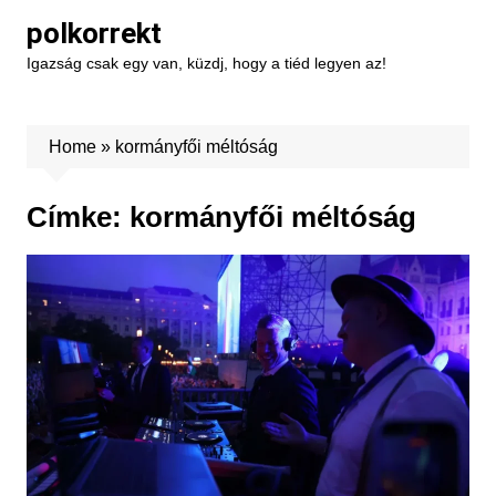
Skip
polkorrekt
to
Igazság csak egy van, küzdj, hogy a tiéd legyen az!
content
Home
»
kormányfői méltóság
Címke:
kormányfői méltóság