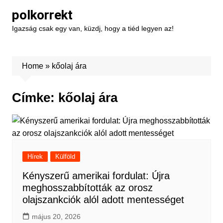
Skip
polkorrekt
to
Igazság csak egy van, küzdj, hogy a tiéd legyen az!
content
Home
»
kőolaj ára
Címke:
kőolaj ára
Hírek
Külföld
Kényszerű amerikai fordulat: Újra
meghosszabbították az orosz
olajszankciók alól adott mentességet
május 20, 2026