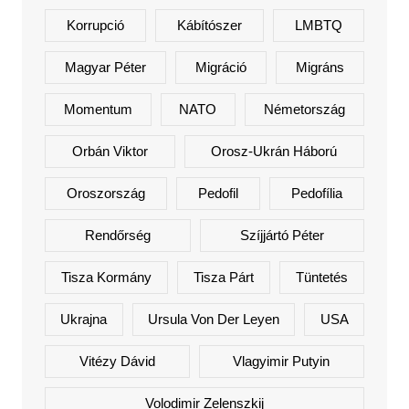
Korrupció
Kábítószer
LMBTQ
Magyar Péter
Migráció
Migráns
Momentum
NATO
Németország
Orbán Viktor
Orosz-Ukrán Háború
Oroszország
Pedofil
Pedofília
Rendőrség
Szíjjártó Péter
Tisza Kormány
Tisza Párt
Tüntetés
Ukrajna
Ursula Von Der Leyen
USA
Vitézy Dávid
Vlagyimir Putyin
Volodimir Zelenszkij