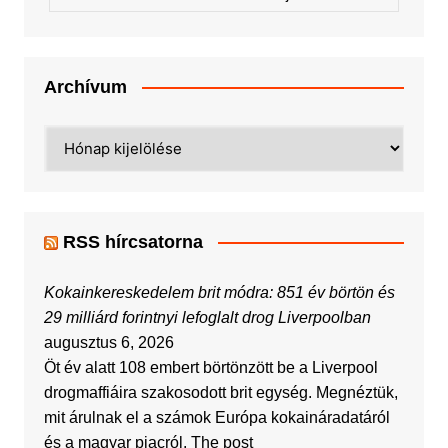
Archívum
Archívum
RSS hírcsatorna
Kokainkereskedelem brit módra: 851 év börtön és
29 milliárd forintnyi lefoglalt drog Liverpoolban
augusztus 6, 2026
Öt év alatt 108 embert börtönzött be a Liverpool
drogmaffiáira szakosodott brit egység. Megnéztük,
mit árulnak el a számok Európa kokaináradatáról
és a magyar piacról. The post