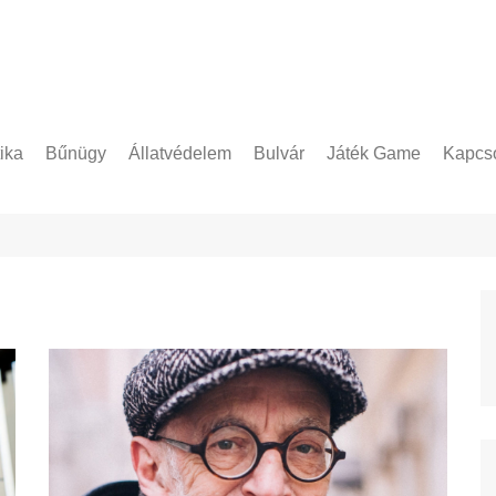
tika
Bűnügy
Állatvédelem
Bulvár
Játék Game
Kapcso
Adatke