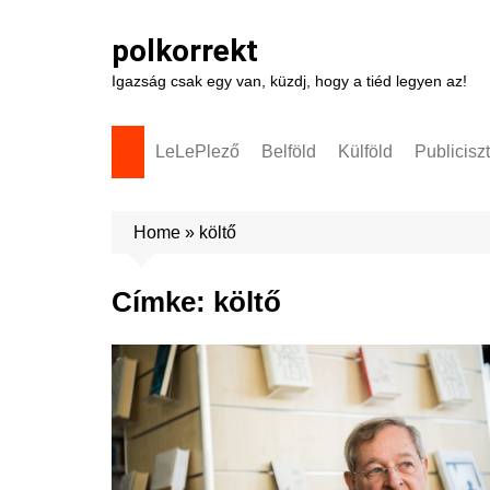
Skip
to
polkorrekt
content
Igazság csak egy van, küzdj, hogy a tiéd legyen az!
LeLePlező
Belföld
Külföld
Publicisz
Home
»
költő
Címke:
költő