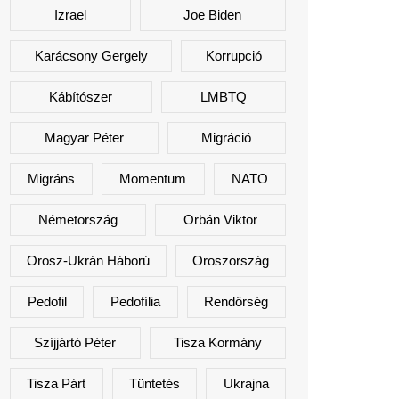
Izrael
Joe Biden
Karácsony Gergely
Korrupció
Kábítószer
LMBTQ
Magyar Péter
Migráció
Migráns
Momentum
NATO
Németország
Orbán Viktor
Orosz-Ukrán Háború
Oroszország
Pedofil
Pedofília
Rendőrség
Szíjjártó Péter
Tisza Kormány
Tisza Párt
Tüntetés
Ukrajna