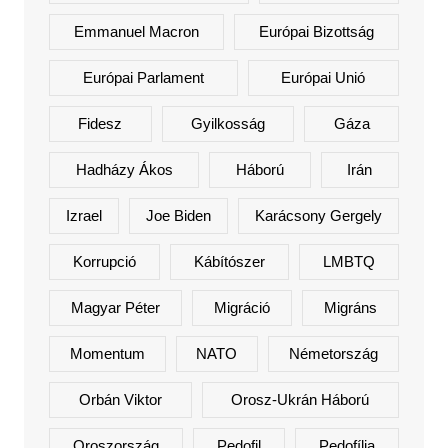
Emmanuel Macron
Európai Bizottság
Európai Parlament
Európai Unió
Fidesz
Gyilkosság
Gáza
Hadházy Ákos
Háború
Irán
Izrael
Joe Biden
Karácsony Gergely
Korrupció
Kábítószer
LMBTQ
Magyar Péter
Migráció
Migráns
Momentum
NATO
Németország
Orbán Viktor
Orosz-Ukrán Háború
Oroszország
Pedofil
Pedofília