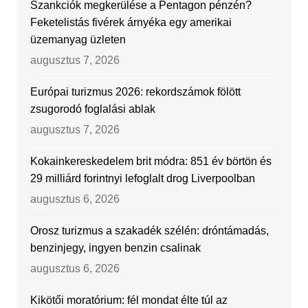
Szankciók megkerülése a Pentagon pénzén?
Feketelistás fivérek árnyéka egy amerikai
üzemanyag üzleten
augusztus 7, 2026
Európai turizmus 2026: rekordszámok fölött
zsugorodó foglalási ablak
augusztus 7, 2026
Kokainkereskedelem brit módra: 851 év börtön és
29 milliárd forintnyi lefoglalt drog Liverpoolban
augusztus 6, 2026
Orosz turizmus a szakadék szélén: dróntámadás,
benzinjegy, ingyen benzin csalinak
augusztus 6, 2026
Kikötői moratórium: fél mondat élte túl az