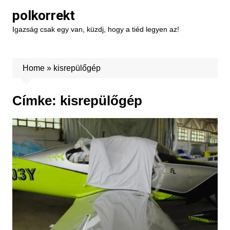
Skip
polkorrekt
to
Igazság csak egy van, küzdj, hogy a tiéd legyen az!
content
Home
»
kisrepülőgép
Címke:
kisrepülőgép