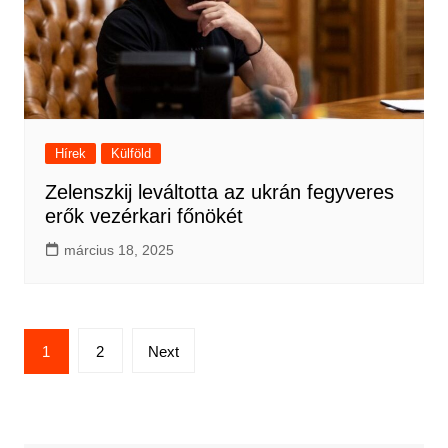
Hírek
Külföld
Zelenszkij leváltotta az ukrán fegyveres
erők vezérkari főnökét
március 18, 2025
Bejegyzések
1
2
Next
lapozása