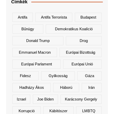
Címkék
Antifa
Antifa Terrorista
Budapest
Bűnügy
Demokratikus Koalíció
Donald Trump
Drog
Emmanuel Macron
Európai Bizottság
Európai Parlament
Európai Unió
Fidesz
Gyilkosság
Gáza
Hadházy Ákos
Háború
Irán
Izrael
Joe Biden
Karácsony Gergely
Korrupció
Kábítószer
LMBTQ