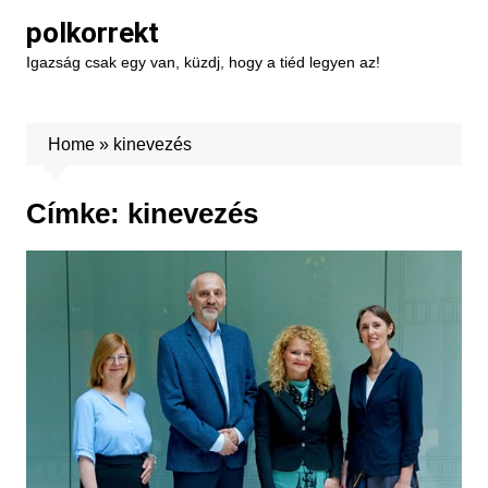
Skip
polkorrekt
to
Igazság csak egy van, küzdj, hogy a tiéd legyen az!
content
Home
»
kinevezés
Címke:
kinevezés