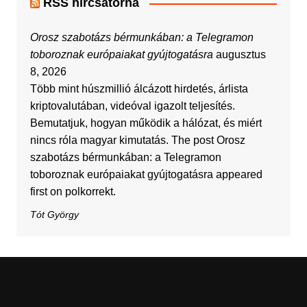
RSS hírcsatorna
Orosz szabotázs bérmunkában: a Telegramon
toboroznak európaiakat gyújtogatásra
augusztus
8, 2026
Több mint húszmillió álcázott hirdetés, árlista
kriptovalutában, videóval igazolt teljesítés.
Bemutatjuk, hogyan működik a hálózat, és miért
nincs róla magyar kimutatás. The post Orosz
szabotázs bérmunkában: a Telegramon
toboroznak európaiakat gyújtogatásra appeared
first on polkorrekt.
Tót György