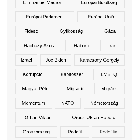
Emmanuel Macron
Európai Bizottság
Európai Parlament
Európai Unió
Fidesz
Gyilkosság
Gáza
Hadházy Ákos
Háború
Irán
Izrael
Joe Biden
Karácsony Gergely
Korrupció
Kábítószer
LMBTQ
Magyar Péter
Migráció
Migráns
Momentum
NATO
Németország
Orbán Viktor
Orosz-Ukrán Háború
Oroszország
Pedofil
Pedofília