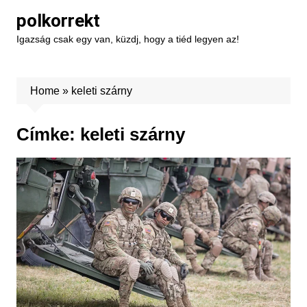
Skip
polkorrekt
to
Igazság csak egy van, küzdj, hogy a tiéd legyen az!
content
Home
»
keleti szárny
Címke:
keleti szárny