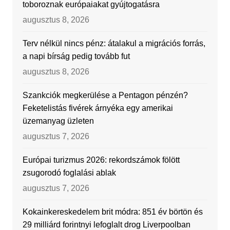
toboroznak európaiakat gyújtogatásra
augusztus 8, 2026
Terv nélkül nincs pénz: átalakul a migrációs forrás,
a napi bírság pedig tovább fut
augusztus 8, 2026
Szankciók megkerülése a Pentagon pénzén?
Feketelistás fivérek árnyéka egy amerikai
üzemanyag üzleten
augusztus 7, 2026
Európai turizmus 2026: rekordszámok fölött
zsugorodó foglalási ablak
augusztus 7, 2026
Kokainkereskedelem brit módra: 851 év börtön és
29 milliárd forintnyi lefoglalt drog Liverpoolban