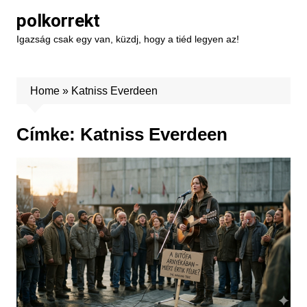
Skip
polkorrekt
to
Igazság csak egy van, küzdj, hogy a tiéd legyen az!
content
Home
»
Katniss Everdeen
Címke:
Katniss Everdeen