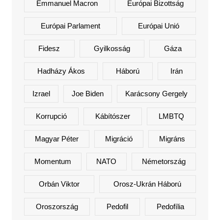
Emmanuel Macron
Európai Bizottság
Európai Parlament
Európai Unió
Fidesz
Gyilkosság
Gáza
Hadházy Ákos
Háború
Irán
Izrael
Joe Biden
Karácsony Gergely
Korrupció
Kábítószer
LMBTQ
Magyar Péter
Migráció
Migráns
Momentum
NATO
Németország
Orbán Viktor
Orosz-Ukrán Háború
Oroszország
Pedofil
Pedofília