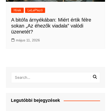
Hírek
LeLePlező
A bitófa árnyékában: Miért értik félre
sokan „Az éhezők viadala” valódi
üzenetét?
május 11, 2026
Legutóbbi bejegyzések