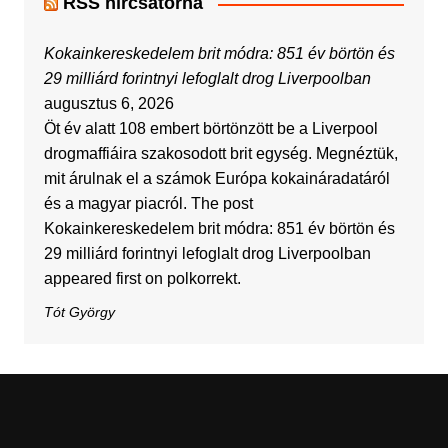
RSS hírcsatorna
Kokainkereskedelem brit módra: 851 év börtön és
29 milliárd forintnyi lefoglalt drog Liverpoolban
augusztus 6, 2026
Öt év alatt 108 embert börtönzött be a Liverpool
drogmaffiáira szakosodott brit egység. Megnéztük,
mit árulnak el a számok Európa kokaináradatáról
és a magyar piacról. The post
Kokainkereskedelem brit módra: 851 év börtön és
29 milliárd forintnyi lefoglalt drog Liverpoolban
appeared first on polkorrekt.
Tót György