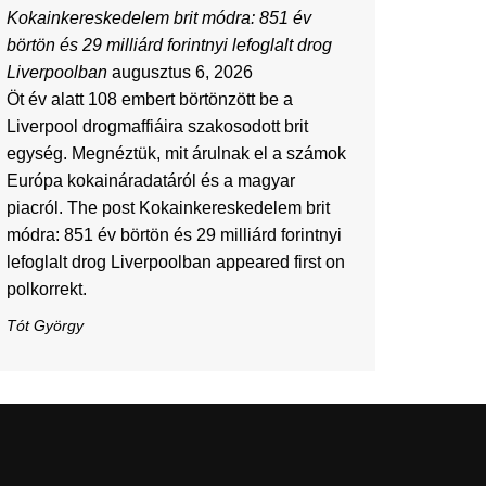
Kokainkereskedelem brit módra: 851 év
börtön és 29 milliárd forintnyi lefoglalt drog
Liverpoolban
augusztus 6, 2026
Öt év alatt 108 embert börtönzött be a
Liverpool drogmaffiáira szakosodott brit
egység. Megnéztük, mit árulnak el a számok
Európa kokaináradatáról és a magyar
piacról. The post Kokainkereskedelem brit
módra: 851 év börtön és 29 milliárd forintnyi
lefoglalt drog Liverpoolban appeared first on
polkorrekt.
Tót György