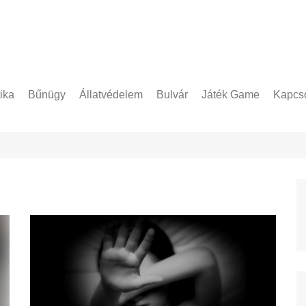
tika
Bűnügy
Állatvédelem
Bulvár
Játék Game
Kapcso
Adatke