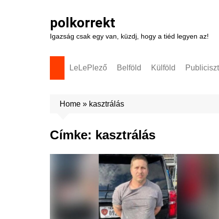
Skip
to
polkorrekt
content
Igazság csak egy van, küzdj, hogy a tiéd legyen az!
LeLePlező
Belföld
Külföld
Publicisz
Home
»
kasztrálás
Címke:
kasztrálás