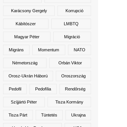
Karácsony Gergely
Korrupció
Kábítószer
LMBTQ
Magyar Péter
Migráció
Migráns
Momentum
NATO
Németország
Orbán Viktor
Orosz-Ukrán Háború
Oroszország
Pedofil
Pedofília
Rendőrség
Szíjjártó Péter
Tisza Kormány
Tisza Párt
Tüntetés
Ukrajna