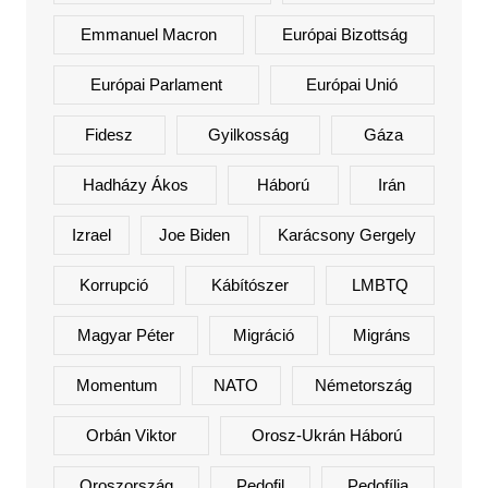
Emmanuel Macron
Európai Bizottság
Európai Parlament
Európai Unió
Fidesz
Gyilkosság
Gáza
Hadházy Ákos
Háború
Irán
Izrael
Joe Biden
Karácsony Gergely
Korrupció
Kábítószer
LMBTQ
Magyar Péter
Migráció
Migráns
Momentum
NATO
Németország
Orbán Viktor
Orosz-Ukrán Háború
Oroszország
Pedofil
Pedofília