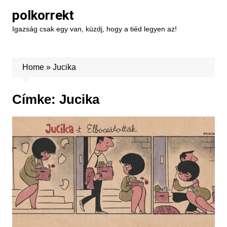
Skip
polkorrekt
to
Igazság csak egy van, küzdj, hogy a tiéd legyen az!
content
Home
»
Jucika
Címke:
Jucika