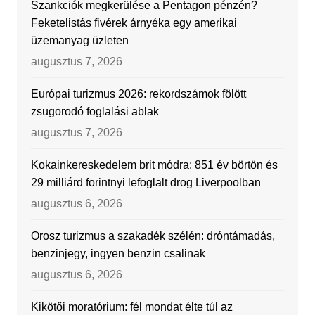
Szankciók megkerülése a Pentagon pénzén?
Feketelistás fivérek árnyéka egy amerikai
üzemanyag üzleten
augusztus 7, 2026
Európai turizmus 2026: rekordszámok fölött
zsugorodó foglalási ablak
augusztus 7, 2026
Kokainkereskedelem brit módra: 851 év börtön és
29 milliárd forintnyi lefoglalt drog Liverpoolban
augusztus 6, 2026
Orosz turizmus a szakadék szélén: dróntámadás,
benzinjegy, ingyen benzin csalinak
augusztus 6, 2026
Kikötői moratórium: fél mondat élte túl az