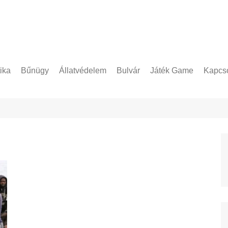
tika
Bűnügy
Állatvédelem
Bulvár
Játék Game
Kapcso
Adatke