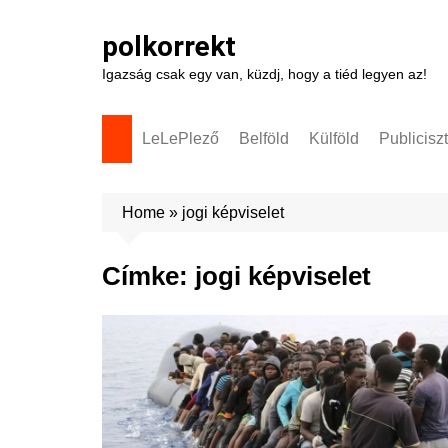
Skip
to
polkorrekt
content
Igazság csak egy van, küzdj, hogy a tiéd legyen az!
LeLePlező
Belföld
Külföld
Publicisz
Home
»
jogi képviselet
Címke:
jogi képviselet