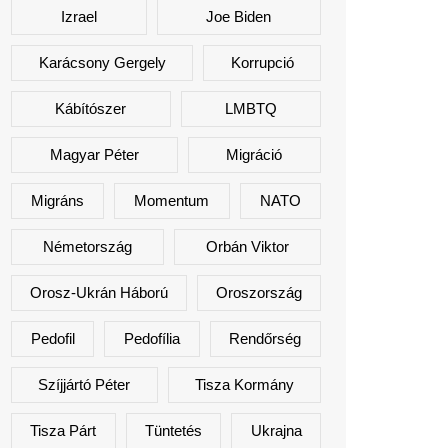
Izrael
Joe Biden
Karácsony Gergely
Korrupció
Kábítószer
LMBTQ
Magyar Péter
Migráció
Migráns
Momentum
NATO
Németország
Orbán Viktor
Orosz-Ukrán Háború
Oroszország
Pedofil
Pedofília
Rendőrség
Szíjjártó Péter
Tisza Kormány
Tisza Párt
Tüntetés
Ukrajna