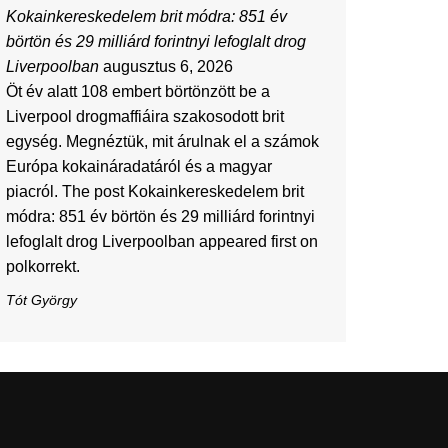
Kokainkereskedelem brit módra: 851 év
börtön és 29 milliárd forintnyi lefoglalt drog
Liverpoolban
augusztus 6, 2026
Öt év alatt 108 embert börtönzött be a
Liverpool drogmaffiáira szakosodott brit
egység. Megnéztük, mit árulnak el a számok
Európa kokaináradatáról és a magyar
piacról. The post Kokainkereskedelem brit
módra: 851 év börtön és 29 milliárd forintnyi
lefoglalt drog Liverpoolban appeared first on
polkorrekt.
Tót György