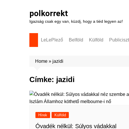
Skip
to
polkorrekt
content
Igazság csak egy van, küzdj, hogy a tiéd legyen az!
LeLePlező
Belföld
Külföld
Publicisz
Home
»
jazidi
Címke:
jazidi
Hírek
Külföld
Óvadék nélkül: Súlyos vádakkal