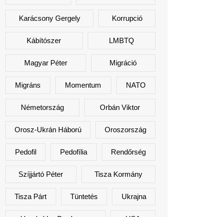
Karácsony Gergely
Korrupció
Kábítószer
LMBTQ
Magyar Péter
Migráció
Migráns
Momentum
NATO
Németország
Orbán Viktor
Orosz-Ukrán Háború
Oroszország
Pedofil
Pedofília
Rendőrség
Szíjjártó Péter
Tisza Kormány
Tisza Párt
Tüntetés
Ukrajna