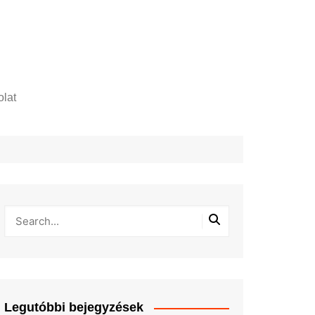
lat
zelési tájékoztató
Legutóbbi bejegyzések