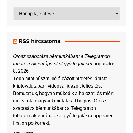
Archívum
RSS hírcsatorna
Orosz szabotázs bérmunkában: a Telegramon
toboroznak európaiakat gyújtogatásra
augusztus
8, 2026
Több mint húszmillió álcázott hirdetés, árlista
kriptovalutában, videóval igazolt teljesítés.
Bemutatjuk, hogyan működik a hálózat, és miért
nincs róla magyar kimutatás. The post Orosz
szabotázs bérmunkában: a Telegramon
toboroznak európaiakat gyújtogatásra appeared
first on polkorrekt.
Tót György