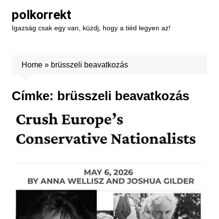
Skip
polkorrekt
to
Igazság csak egy van, küzdj, hogy a tiéd legyen az!
content
Home
»
brüsszeli beavatkozás
Címke:
brüsszeli beavatkozás