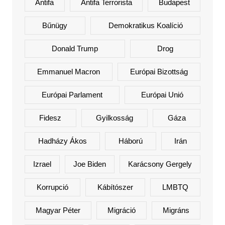
Antifa
Antifa Terrorista
Budapest
Bűnügy
Demokratikus Koalíció
Donald Trump
Drog
Emmanuel Macron
Európai Bizottság
Európai Parlament
Európai Unió
Fidesz
Gyilkosság
Gáza
Hadházy Ákos
Háború
Irán
Izrael
Joe Biden
Karácsony Gergely
Korrupció
Kábítószer
LMBTQ
Magyar Péter
Migráció
Migráns