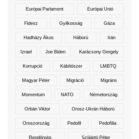
Európai Parlament
Európai Unió
Fidesz
Gyilkosság
Gáza
Hadházy Ákos
Háború
Irán
Izrael
Joe Biden
Karácsony Gergely
Korrupció
Kábítószer
LMBTQ
Magyar Péter
Migráció
Migráns
Momentum
NATO
Németország
Orbán Viktor
Orosz-Ukrán Háború
Oroszország
Pedofil
Pedofília
Rendőrség
Szíjjártó Péter