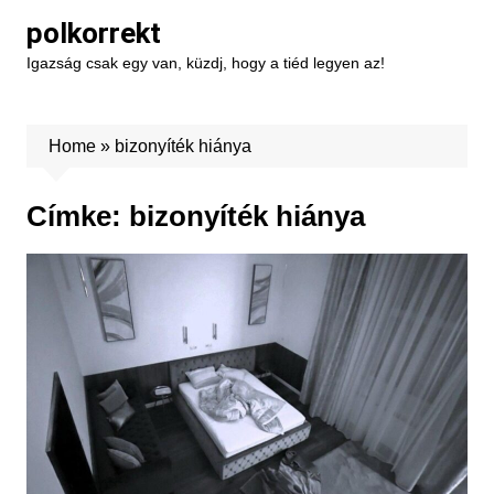
Skip
polkorrekt
to
Igazság csak egy van, küzdj, hogy a tiéd legyen az!
content
Home
»
bizonyíték hiánya
Címke:
bizonyíték hiánya