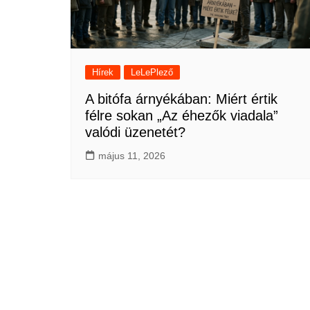
Hírek
LeLePlező
A bitófa árnyékában: Miért értik
félre sokan „Az éhezők viadala”
valódi üzenetét?
május 11, 2026