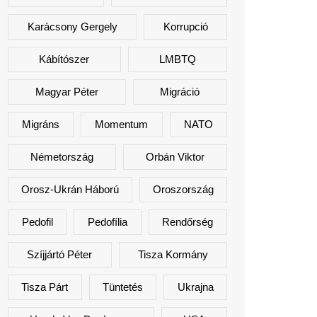
Karácsony Gergely
Korrupció
Kábítószer
LMBTQ
Magyar Péter
Migráció
Migráns
Momentum
NATO
Németország
Orbán Viktor
Orosz-Ukrán Háború
Oroszország
Pedofil
Pedofília
Rendőrség
Szíjjártó Péter
Tisza Kormány
Tisza Párt
Tüntetés
Ukrajna