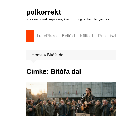
Skip
to
polkorrekt
content
Igazság csak egy van, küzdj, hogy a tiéd legyen az!
LeLePlező
Belföld
Külföld
Publicisz
Home
»
Bitófa dal
Címke:
Bitófa dal