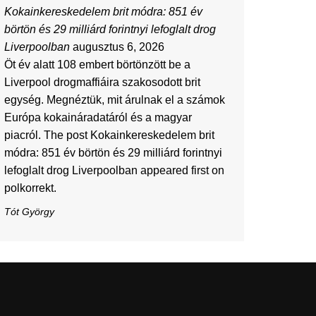
Kokainkereskedelem brit módra: 851 év
börtön és 29 milliárd forintnyi lefoglalt drog
Liverpoolban
augusztus 6, 2026
Öt év alatt 108 embert börtönzött be a
Liverpool drogmaffiáira szakosodott brit
egység. Megnéztük, mit árulnak el a számok
Európa kokaináradatáról és a magyar
piacról. The post Kokainkereskedelem brit
módra: 851 év börtön és 29 milliárd forintnyi
lefoglalt drog Liverpoolban appeared first on
polkorrekt.
Tót György