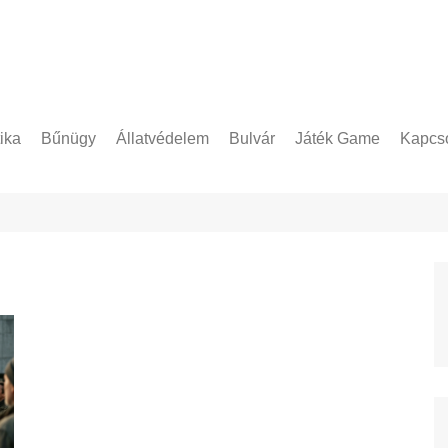
tika
Bűnügy
Állatvédelem
Bulvár
Játék Game
Kapcso
Adatke