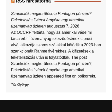
RSS hírcsatorna
Szankciók megkerülése a Pentagon pénzén?
Feketelistás fivérek árnyéka egy amerikai
üzemanyag üzleten
augusztus 7, 2026
Az OCCRP feltárta, hogy az amerikai védelmi
tárca erbíli üzemanyag-szerződésének ciprusi
alvállalkozója szoros szálakkal kötődik a 2023-ban
szankcionált Rahme fivérekhez. A kifizetések a
feketelistázás után is folytatódtak. The post
Szankciók megkerülése a Pentagon pénzén?
Feketelistás fivérek árnyéka egy amerikai
üzemanyag üzleten appeared first on polkorrekt.
Tót György