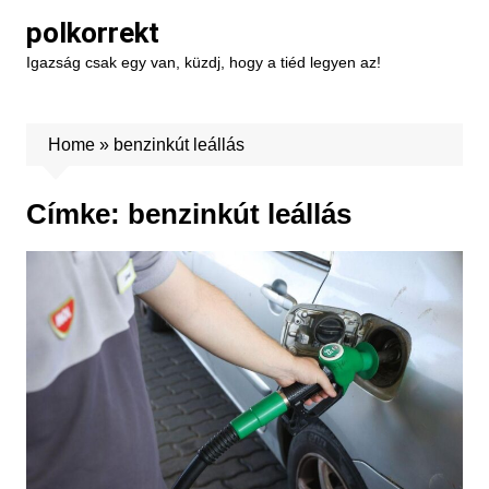
Skip
polkorrekt
to
Igazság csak egy van, küzdj, hogy a tiéd legyen az!
content
Home
»
benzinkút leállás
Címke:
benzinkút leállás