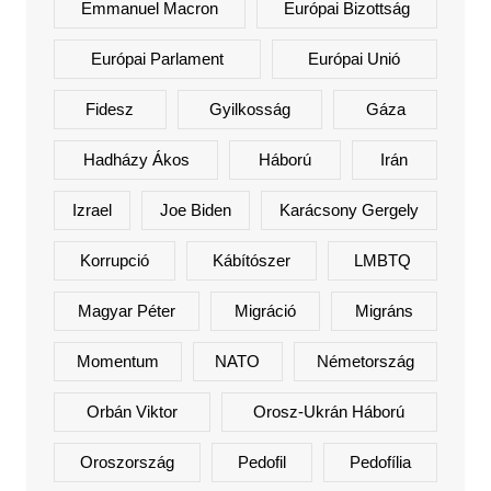
Emmanuel Macron
Európai Bizottság
Európai Parlament
Európai Unió
Fidesz
Gyilkosság
Gáza
Hadházy Ákos
Háború
Irán
Izrael
Joe Biden
Karácsony Gergely
Korrupció
Kábítószer
LMBTQ
Magyar Péter
Migráció
Migráns
Momentum
NATO
Németország
Orbán Viktor
Orosz-Ukrán Háború
Oroszország
Pedofil
Pedofília